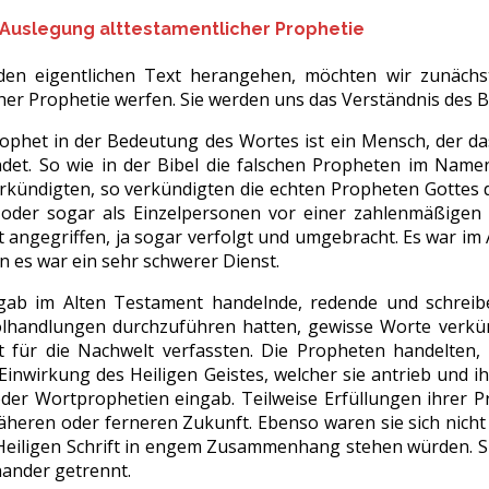
r Auslegung alttestamentlicher Prophetie
den eigentlichen Text herangehen, möchten wir zunächst 
cher Prophetie werfen. Sie werden uns das Verständnis des B
ophet in der Bedeutung des Wortes ist ein Mensch, der da
det. So wie in der Bibel die falschen Propheten im Name
rkündigten, so verkündigten die echten Propheten Gottes da
oder sogar als Einzelpersonen vor einer zahlenmäßigen 
t angegriffen, ja sogar verfolgt und umgebracht. Es war im 
n es war ein sehr schwerer Dienst.
ab im Alten Testament handelnde, redende und schreib
lhandlungen durchzuführen hatten, gewisse Worte verkün
ft für die Nachwelt verfassten. Die Propheten handelten
Einwirkung des Heiligen Geistes, welcher sie antrieb und 
oder Wortprophetien eingab. Teilweise Erfüllungen ihrer P
näheren oder ferneren Zukunft. Ebenso waren sie sich nicht
eiligen Schrift in engem Zusammenhang stehen würden. Si
nander getrennt.