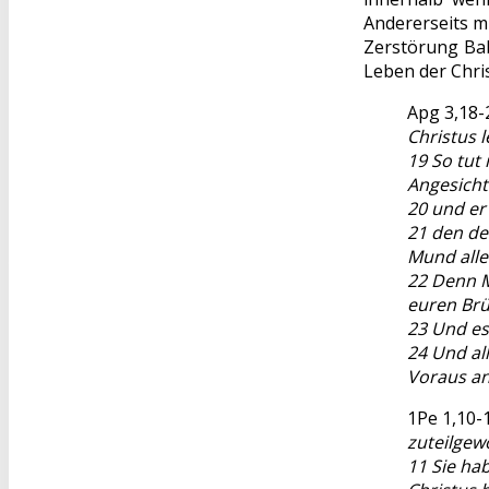
Andererseits m
Zerstörung Bab
Leben der Chris
Apg 3,18-
Christus l
19 So tut
Angesich
20 und er
21 den de
Mund alle
22 Denn M
euren Brüd
23 Und es
24 Und al
Voraus an
1Pe 1,10-
zuteilgew
11 Sie hab