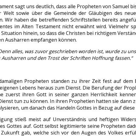
ment sagt uns deutlich, dass alle Propheten von Samuel bis
er Welt sowie über die Gemeinde der Gläubigen des neu
. Wir haben die betreffenden Schriftstellen bereits angefü
tes im Alten Testament nicht erwähnt wird. Vielmehr sp
 Situation hinein, so dass die Christen bei richtigem Verst
en Ausharren empfangen können.
Denn alles, was zuvor geschrieben worden ist, wurde zu un
 Ausharren und den Trost der Schriften Hoffnung fassen.“
damaligen Propheten standen zu ihrer Zeit fest auf dem B
s eigenen Lebens heraus zum Dienst. Die Berufung der Proph
he zuerst ihren Gott in seiner ganzen Herrlichkeit kenne
Dienst tun zu können. In ihren Prophetien hatten sie dann 
alysieren, um danach das Handeln Gottes in Bezug auf dies
igung stieß meist auf Unverständnis und heftigen Wider
es Gottes auf. Gott selbst legitimierte seine Propheten da
 Zukunft gab, welche sich vor den Augen des Volkes erfüll