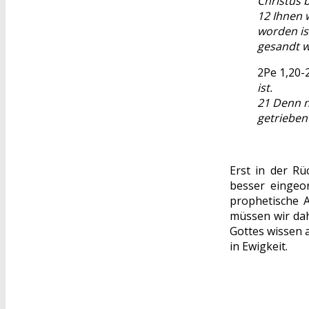
Christus 
12 Ihnen 
worden is
gesandt w
2Pe 1,20-
ist.
21 Denn n
getrieben
Erst in der R
besser eingeor
prophetische A
müssen wir dah
Gottes wissen a
in Ewigkeit.