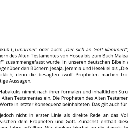
kuk („
Umarmer
“ oder auch: „
Der sich an Gott klammert
“
rn des Alten Testamentes von Hosea bis zum Buch Maleach
ölf“ zusammengefasst wurde. In unseren deutschen Bibeln
egenüber den Büchern Jesaja, Jeremia und Hesekiel als „Die
ücklich, denn die besagten zwölf Propheten machen tr
htige Aussagen.
Habakuks nimmt nach ihrer formalen und inhaltlichen Str
 Alten Testamentes ein. Die Propheten des Alten Testament
Worte in letzter Konsequenz beinhalteten. Das gilt auch fü
jedoch nicht in erster Linie als direkte Rede an das Vo
wischen dem Propheten und Gott. Zunächst enthält dies
ger Jahre erfüllten. Wir denken hierbei an die damals 