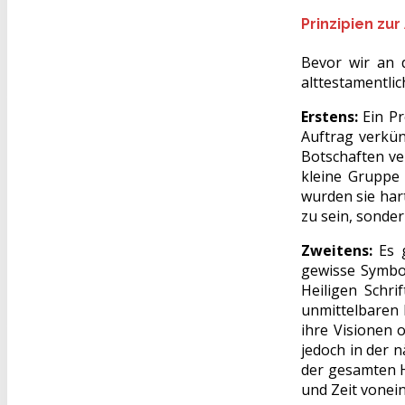
Prinzipien zu
Bevor wir an 
alttestamentli
Erstens:
Ein Pr
Auftrag verkün
Botschaften ve
kleine Gruppe 
wurden sie har
zu sein, sonder
Zweitens:
Es g
gewisse Symbo
Heiligen Schri
unmittelbaren 
ihre Visionen 
jedoch in der 
der gesamten H
und Zeit vonei