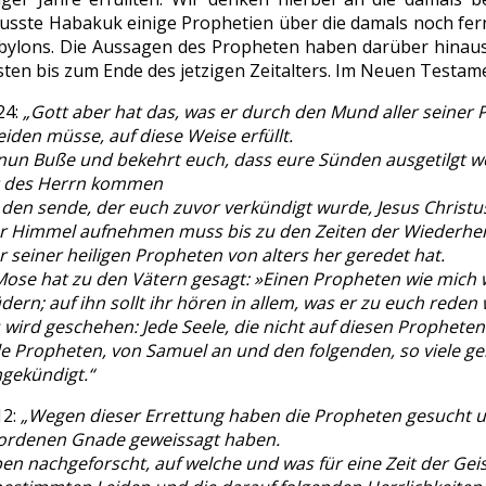
usste Habakuk einige Prophetien über die damals noch fer
ylons. Die Aussagen des Propheten haben darüber hinaus Gül
ten bis zum Ende des jetzigen Zeitalters. Im Neuen Testamen
24:
„Gott aber hat das, was er durch den Mund aller seiner
eiden müsse, auf diese Weise erfüllt.
 nun Buße und bekehrt euch, dass eure Sünden ausgetilgt w
t des Herrn kommen
 den sende, der euch zuvor verkündigt wurde, Jesus Christu
r Himmel aufnehmen muss bis zu den Zeiten der Wiederhers
r seiner heiligen Propheten von alters her geredet hat.
ose hat zu den Vätern gesagt: »Einen Propheten wie mich w
ern; auf ihn sollt ihr hören in allem, was er zu euch reden 
 wird geschehen: Jede Seele, die nicht auf diesen Propheten 
le Propheten, von Samuel an und den folgenden, so viele ge
gekündigt.“
12:
„Wegen dieser Errettung haben die Propheten gesucht u
ordenen Gnade geweissagt haben.
en nachgeforscht, auf welche und was für eine Zeit der Geis