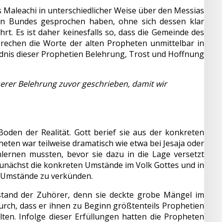
 Maleachi in unterschiedlicher Weise über den Messias
en Bundes gesprochen haben, ohne sich dessen klar
hrt. Es ist daher keinesfalls so, dass die Gemeinde des
rechen die Worte der alten Propheten unmittelbar in
ändnis dieser Prophetien Belehrung, Trost und Hoffnung
serer Belehrung zuvor geschrieben, damit wir
oden der Realität. Gott berief sie aus der konkreten
eten war teilweise dramatisch wie etwa bei Jesaja oder
nlernen mussten, bevor sie dazu in die Lage versetzt
zunächst die konkreten Umstände im Volk Gottes und in
e Umstände zu verkünden.
stand der Zuhörer, denn sie deckte grobe Mängel im
durch, dass er ihnen zu Beginn größtenteils Prophetien
ten. Infolge dieser Erfüllungen hatten die Propheten