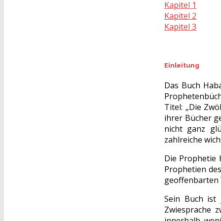
Kapitel 1
Kapitel 2
Kapitel 3
Einleitung
Das Buch Haba
Prophetenbüche
Titel: „Die Zw
ihrer Bücher g
nicht ganz gl
zahlreiche wic
Die Prophetie 
Prophetien des
geoffenbarten 
Sein Buch ist 
Zwiesprache z
innerhalb weni