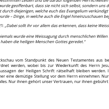
bestimmten Leiden und die darauf folgenden Herrlichkeiten
wurde geoffenbart, dass sie nicht sich selbst, sondern uns
t durch diejenigen, welche euch das Evangelium verkündigt
urde – Dinge, in welche auch die Engel hineinzuschauen be
21:
„Dabei sollt ihr vor allem das erkennen, dass keine Wei
iemals wurde eine Weissagung durch menschlichen Willen 
 haben die heiligen Menschen Gottes geredet.“
ückschau vom Standpunkt des Neuen Testamentes aus be
dnet werden, wobei bis zur Wiederkunft des Herrn Jesus
ussagen der Heiligen Schrift rätselhaft bleiben werden.
er eine demütige Stellung vor dem Herrn einnehmen. Nur G
lles. Nur ihnen gehört unser Vertrauen, nur ihnen gebührt al