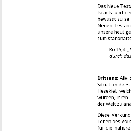
Das Neue Testa
Israels und d
bewusst zu sein
Neuen Testamen
unsere heutige
zum standhaft
Rö 15,4:
„
durch das
Drittens:
Alle 
Situation ihre
Hesekiel, welc
wurden, ihren 
der Welt zu an
Diese Verkünd
Leben des Volk
für die nähere