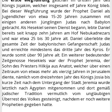
Die
erste Wegführung
geschah im dritten Jahr des
Königs Jojakim, welcher insgesamt elf Jahre König blieb.
Bei dieser Wegführung wurde der Prophet Daniel als
Jugendlicher von etwa 15-20 Jahren zusammen mit
einigen anderen Jünglingen Judas nach Babylon
gebracht. Als Hesekiel seinen Dienst begann, lebte Daniel
bereits seit knapp zehn Jahren am Hof Nebukadnezars
und war etwa 25 bis 30 Jahre alt. Daniel überlebte die
gesamte Zeit der babylonischen Gefangenschaft Judas
und erreichte mindestens das dritte Jahr des Kyros. Er
wurde somit über 90 Jahre alt. Ein weiterer bedeutender
Zeitgenosse Hesekiels war der Prophet Jeremia, der
Sohn des Priesters Hilkija aus Anatot, welcher über einen
Zeitraum von etwas mehr als vierzig Jahren in Jerusalem
diente, nämlich vom dreizehnten Jahr des Königs Josia bis
kurze Zeit nach dem Untergang der Stadt. Jeremia wurde
letztlich nach Ägypten mitgenommen und dort gemäß
jüdischer Tradition vermutlich vom ungläubigen
Überrest des Volkes gesteinigt, nachdem er noch weitere
Prophetien gegeben hatte.