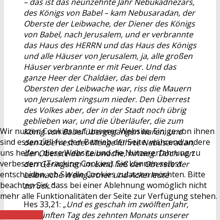
– das ist das neunzehnte Jahr Nebukadnezars,
des Königs von Babel – kam Nebusaradan, der
Oberste der Leibwache, der Diener des Königs
von Babel, nach Jerusalem, und er verbrannte
das Haus des HERRN und das Haus des Königs
und alle Häuser von Jerusalem, ja, alle großen
Häuser verbrannte er mit Feuer. Und das
ganze Heer der Chaldäer, das bei dem
Obersten der Leibwache war, riss die Mauern
von Jerusalem ringsum nieder. Den Überrest
des Volkes aber, der in der Stadt noch übrig
geblieben war, und die Überläufer, die zum
Wir nutzen Cookies auf unserer Website. Einige von ihnen
König von Babel übergegangen waren, und
sind essenziell für den Betrieb der Seite, während andere
den Überrest der Menge führte Nebusaradan,
uns helfen, diese Website und die Nutzererfahrung zu
der Oberste der Leibwache, hinweg. Doch von
verbessern (Tracking Cookies). Sie können selbst
den Geringsten im Land ließ der Oberste der
entscheiden, ob Sie die Cookies zulassen möchten. Bitte
Leibwache Weingärtner und Ackerleute
beachten Sie, dass bei einer Ablehnung womöglich nicht
zurück.“
mehr alle Funktionalitäten der Seite zur Verfügung stehen.
Hes 33,21:
„Und es geschah im zwölften Jahr,
am fünften Tag des zehnten Monats unserer
Akzeptieren