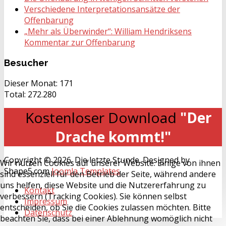
Verschiedene Interpretationsansätze der
Offenbarung
„Mehr als Überwinder“: William Hendriksens
Kommentar zur Offenbarung
Besucher
Dieser Monat:
171
Total:
272.280
Kostenloser Download
"Der
Drache kommt!"
Copyright © 2026. Die letzte Stunde. Designed by
Wir nutzen Cookies auf unserer Website. Einige von ihnen
Shape5.com
Joomla Templates
sind essenziell für den Betrieb der Seite, während andere
uns helfen, diese Website und die Nutzererfahrung zu
Kontakt
verbessern (Tracking Cookies). Sie können selbst
Impressum
entscheiden, ob Sie die Cookies zulassen möchten. Bitte
Datenschutz
beachten Sie, dass bei einer Ablehnung womöglich nicht