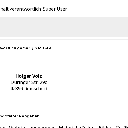
halt verantwortlich:
Super User
twortlich gemäß § 6 MDStV
Holger Volz
Düringer Str. 29c
42899 Remscheid
und weitere Angaben
er Website angebotene Material (Daten, Bilder, Grafik