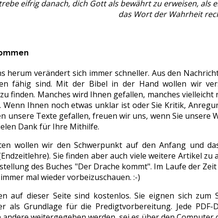
trebe eifrig danach, dich Gott als bewährt zu erweisen, als 
das Wort der Wahrheit recht
lkommen
s herum verändert sich immer schneller. Aus den Nachric
n fähig sind. Mit der Bibel in der Hand wollen wir ve
u finden. Manches wird Ihnen gefallen, manches vielleicht 
n. Wenn Ihnen noch etwas unklar ist oder Sie Kritik, Anreg
n unsere Texte gefallen, freuen wir uns, wenn Sie unsere 
ielen Dank für Ihre Mithilfe.
iten wollen wir den Schwerpunkt auf den Anfang und da
(Endzeitlehre). Sie finden aber auch viele weitere Artikel 
gstellung des Buches "Der Drache kommt". Im Laufe der Zei
, immer mal wieder vorbeizuschauen. :-)
en auf dieser Seite sind kostenlos. Sie eignen sich zum 
er als Grundlage für die Predigtvorbereitung. Jede PDF-D
 andere weitergegeben werden, sei es über den Computer o