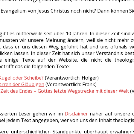
 Evangelium von Jesus Christus noch nicht? Dann können Si
ibt es mittlerweile seit über 10 Jahren. In dieser Zeit sind 
ussten wir unsere Meinung ändern, weil sie nicht mehr z
, dass er uns diesen Weg geführt hat und uns oftmals we
icken lassen. In dieser Zeit hat sich unser Verständnis best
ile einige Texte auf der Website, die nicht die theol
trifft das die folgenden Texte:
 Kugel oder Scheibe?
(Verantwortlich: Holger)
rren der Gläubigen
(Verantwortlich: Frank)
 Zeit des Endes – Gottes letzte Wegstrecke mit dieser Welt
(V
ssierten Leser gehen wir im
Disclaimer
näher auf unsere un
 bei jedem Text angegeben, wer von uns den Inhalt theologi
ere unterschiedlichen Standpunkte überhaupt erwähnen? W