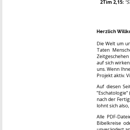
2Tim 2,15:
"S
Herzlich Wil
Die Welt um un
Taten Mensche
Zeitgeschehen z
auf sich wirke
uns. Wenn Ihne
Projekt aktiv. V
Auf diesen Se
"Eschatologie" 
nach der Ferti
lohnt sich also
Alle PDF-Datei
Bibelkreise od
unverändert an