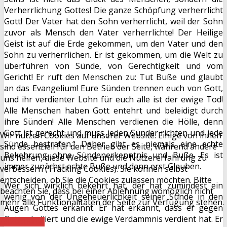
Verherrlichung Gottes! Die ganze Schöpfung verherrlicht
Gott! Der Vater hat den Sohn verherrlicht, weil der Sohn
zuvor als Mensch den Vater verherrlichte! Der Heilige
Geist ist auf die Erde gekommen, um den Vater und den
Sohn zu verherrlichen. Er ist gekommen, um die Welt zu
überführen von Sünde, von Gerechtigkeit und vom
Gericht! Er ruft den Menschen zu: Tut Buße und glaubt
an das Evangelium! Eure Sünden trennen euch von Gott,
und ihr verdienter Lohn für euch alle ist der ewige Tod!
Alle Menschen haben Gott entehrt und beleidigt durch
ihre Sünden! Alle Menschen verdienen die Hölle, denn
Gott ist gerecht und muss jeden Sünder richten und jede
Wir nutzen Cookies auf unserer Website. Einige von ihnen
Sünde bestrafen.“ Daher gibt es niemals eine echte
sind essenziell für den Betrieb der Seite, während andere
Bekehrung ohne Sündenerkenntnis und Buße. Es ist
uns helfen, diese Website und die Nutzererfahrung zu
immer zunächst echte Buße und dann erst Glauben.
verbessern (Tracking Cookies). Sie können selbst
entscheiden, ob Sie die Cookies zulassen möchten. Bitte
Wer sich wirklich bekehrt hat, der hat zumindest ein
beachten Sie, dass bei einer Ablehnung womöglich nicht
wenig von der Ungeheuerlichkeit seiner Sünde in den
mehr alle Funktionalitäten der Seite zur Verfügung stehen.
Augen Gottes erkannt. Er hat erkannt, dass er gegen
Gott rebelliert und die ewige Verdammnis verdient hat. Er
Akzeptieren