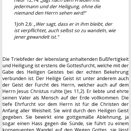
Hebr 12,14:
„Jagt nach dem Frieden mit
jedermann und der Heiligung, ohne die
niemand den Herrn sehen wird!“
1Joh 2,6:
„Wer sagt, dass er in ihm bleibt, der
ist verpflichtet, auch selbst so zu wandeln, wie
jener gewandelt ist.“
Die Triebfeder der lebenslang anhaltenden Bußfertigkeit
und Heiligung ist erstens die Gottesfurcht, welche mit der
Gabe des Heiligen Geistes bei der echten Bekehrung
verbunden ist. Der Heilige Geist ist unter anderem auch
der Geist der Furcht des Herrn, welcher auch auf dem
Herrn Jesus Christus ruhte (Jes 11,2). Er liebte und ehrte
seinen Vater als Mensch auf der Erde vollkommen. Die
tiefe Ehrfurcht vor dem Herrn ist für die Christen der
Anfang aller Weisheit. Sie wird durch den Heiligen Geist
gegeben. Sie bewirkt eine gottgemäße Ablehnung, ja
sogar einen Hass gegen die Sünde, sie führt zu einem
konsequenten Wandel auf den Wegen Gottes, sie lässt