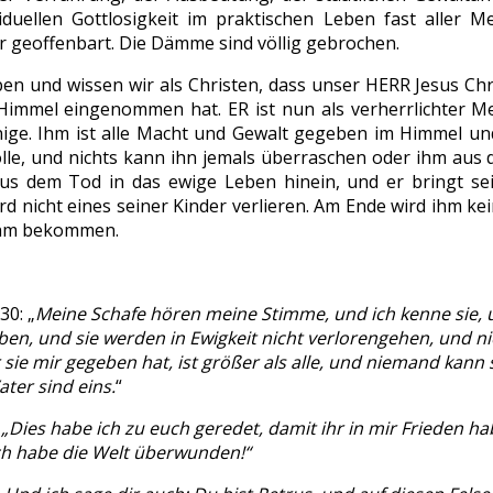
iduellen Gottlosigkeit im praktischen Leben fast aller 
 geoffenbart. Die Dämme sind völlig gebrochen.
ben und wissen wir als Christen, dass unser HERR Jesus Ch
Himmel eingenommen hat. ER ist nun als verherrlichter M
nige. Ihm ist alle Macht und Gewalt gegeben im Himmel und 
olle, und nichts kann ihn jemals überraschen oder ihm aus d
us dem Tod in das ewige Leben hinein, und er bringt se
rd nicht eines seiner Kinder verlieren. Am Ende wird ihm ke
ihm bekommen.
30: „
Meine Schafe hören meine Stimme, und ich kenne sie, u
ben, und sie werden in Ewigkeit nicht verlorengehen, und 
r sie mir gegeben hat, ist größer als alle, und niemand kann
ter sind eins.
“
:
„Dies habe ich zu euch geredet, damit ihr in mir Frieden hab
ich habe die Welt überwunden!“