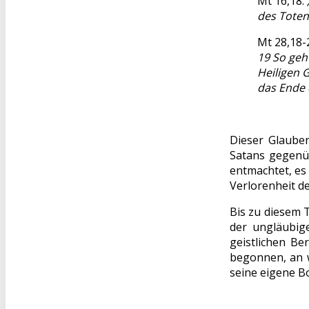
Mt 16,18:
des Totenr
Mt 28,18-
19 So geh
Heiligen G
das Ende 
Dieser Glauben
Satans gegenü
entmachtet, es
Verlorenheit de
Bis zu diesem 
der ungläubig
geistlichen B
begonnen, an 
seine eigene B