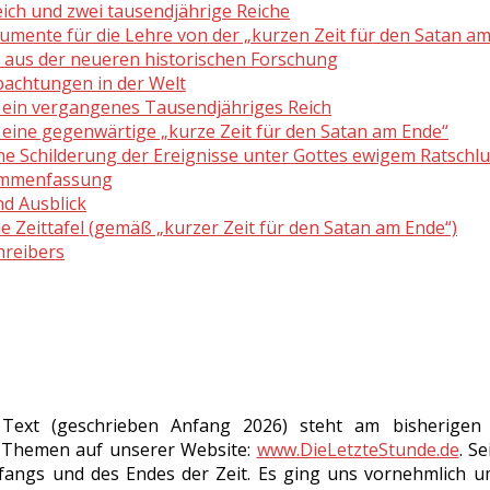
eich und zwei tausendjährige Reiche
gumente für die Lehre von der „kurzen Zeit für den Satan a
e aus der neueren historischen Forschung
bachtungen in der Welt
f ein vergangenes Tausendjähriges Reich
f eine gegenwärtige „kurze Zeit für den Satan am Ende“
che Schilderung der Ereignisse unter Gottes ewigem Ratschl
ammenfassung
nd Ausblick
e Zeittafel (gemäß „kurzer Zeit für den Satan am Ende“)
chreibers
 Text (geschrieben Anfang 2026) steht am bisherige
 Themen auf unserer Website:
www.DieLetzteStunde.de
. S
angs und des Endes der Zeit. Es ging uns vornehmlich um