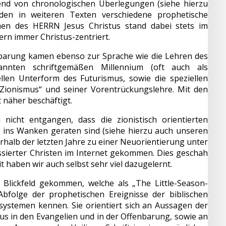
end von chronologischen Überlegungen (siehe hierzu
den in weiteren Texten verschiedene prophetische
men des HERRN Jesus Christus stand dabei stets im
dern immer Christus-zentriert.
enbarung kamen ebenso zur Sprache wie die Lehren des
nannten schriftgemäßen Millennium (oft auch als
ellen Unterform des Futurismus, sowie die speziellen
 Zionismus“ und seiner Vorentrückungslehre. Mit den
 näher beschäftigt.
nicht entgangen, dass die zionistisch orientierten
lt ins Wanken geraten sind (siehe hierzu auch unseren
nerhalb der letzten Jahre zu einer Neuorientierung unter
ssierter Christen im Internet gekommen. Dies geschah
 haben wir auch selbst sehr viel dazugelernt.
 Blickfeld gekommen, welche als „The Little-Season-
 Abfolge der prophetischen Ereignisse der biblischen
systemen kennen. Sie orientiert sich an Aussagen der
s in den Evangelien und in der Offenbarung, sowie an