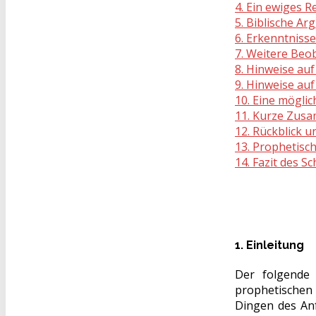
4. Ein ewiges R
5. Biblische Ar
6. Erkenntniss
7. Weitere Beo
8. Hinweise au
9. Hinweise au
10. Eine mögli
11. Kurze Zus
12. Rückblick u
13. Prophetisch
14. Fazit des S
1. Einleitung
Der folgende
prophetischen
Dingen des Anf