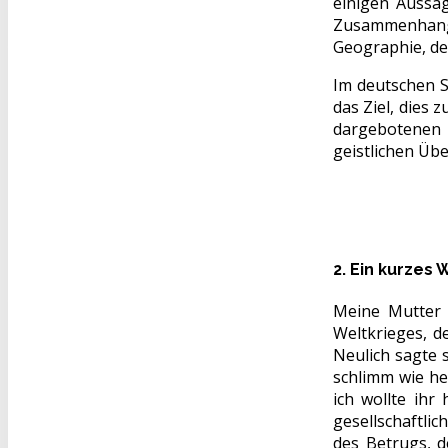
einigen Aussag
Zusammenhang 
Geographie, de
Im deutschen S
das Ziel, dies
dargebotenen 
geistlichen Üb
2. Ein kurzes 
Meine Mutter i
Weltkrieges, d
Neulich sagte 
schlimm wie heu
ich wollte ihr
gesellschaftlic
des Betrugs, d