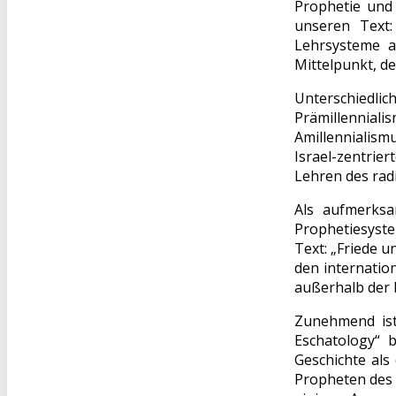
Prophetie und
unseren Text:
Lehrsysteme a
Mittelpunkt, de
Unterschiedlic
Prämillennia
Amillennialism
Israel-zentrie
Lehren des rad
Als aufmerksa
Prophetiesyste
Text: „Friede u
den internatio
außerhalb der b
Zunehmend ist 
Eschatology“ b
Geschichte als
Propheten des 