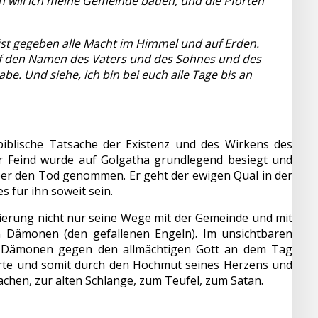
en will ich meine Gemeinde bauen, und die Pforten
 ist gegeben alle Macht im Himmel und auf Erden.
 auf den Namen des Vaters und des Sohnes und des
abe. Und siehe, ich bin bei euch alle Tage bis an
biblische Tatsache der Existenz und des Wirkens des
r Feind wurde auf Golgatha grundlegend besiegt und
ber den Tod genommen. Er geht der ewigen Qual in der
s für ihn soweit sein.
ierung nicht nur seine Wege mit der Gemeinde und mit
 Dämonen (den gefallenen Engeln). Im unsichtbaren
ner Dämonen gegen den allmächtigen Gott an dem Tag
rte und somit durch den Hochmut seines Herzens und
chen, zur alten Schlange, zum Teufel, zum Satan.