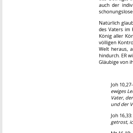
auch der indiv
schonungsloser
Natürlich glau
des Vaters im 
König aller Kö
völligen Kontr
Welt heraus, a
hindurch. ER wi
Gläubige von 
Joh 10,27-
ewiges Le
Vater, de
und der Va
Joh 16,33
getrost, 