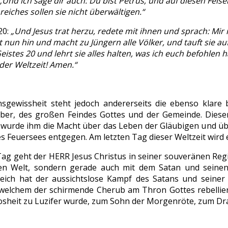
„Und ich sage dir auch: Du bist Petrus, und auf diesen Fels
eiches sollen sie nicht überwältigen.“
20:
„Und Jesus trat herzu, redete mit ihnen und sprach: Mir
t nun hin und macht zu Jüngern alle Völker, und tauft sie
eistes 20 und lehrt sie alles halten, was ich euch befohlen h
der Weltzeit! Amen.“
sgewissheit steht jedoch andererseits die ebenso klare 
ber, des großen Feindes Gottes und der Gemeinde. Diese
 wurde ihm die Macht über das Leben der Gläubigen und ü
s Feuersees entgegen. Am letzten Tag dieser Weltzeit wird e
Tag geht der HERR Jesus Christus in seiner souveränen Reg
en Welt, sondern gerade auch mit dem Satan und seinen
ereich hat der aussichtslose Kampf des Satans und sei
welchem der schirmende Cherub am Thron Gottes rebellie
osheit zu Luzifer wurde, zum Sohn der Morgenröte, zum Dra