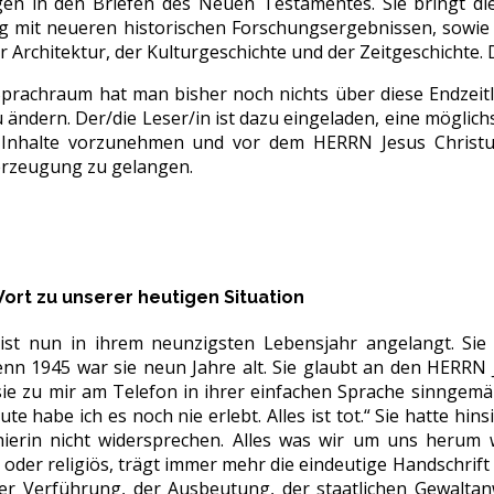
en in den Briefen des Neuen Testamentes. Sie bringt die
mit neueren historischen Forschungsergebnissen, sowie 
r Architektur, der Kulturgeschichte und der Zeitgeschichte
prachraum hat man bisher noch nichts über diese Endzeit
 zu ändern. Der/die Leser/in ist dazu eingeladen, eine mög
Inhalte vorzunehmen und vor dem HERRN Jesus Christus
erzeugung zu gelangen.
Wort zu unserer heutigen Situation
st nun in ihrem neunzigsten Lebensjahr angelangt. Sie 
enn 1945 war sie neun Jahre alt. Sie glaubt an den HERRN 
sie zu mir am Telefon in ihrer einfachen Sprache sinngemäß
te habe ich es noch nie erlebt. Alles ist tot.“ Sie hatte hin
 hierin nicht widersprechen. Alles was wir um uns herum wa
h oder religiös, trägt immer mehr die eindeutige Handschrift 
er Verführung, der Ausbeutung, der staatlichen Gewaltan