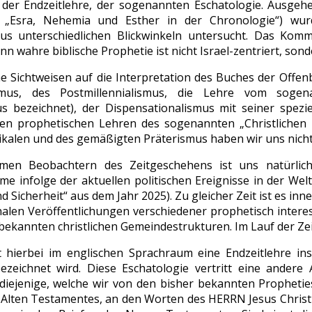
 der Endzeitlehre, der sogenannten Eschatologie. Ausgeh
 „Esra, Nehemia und Esther in der Chronologie“) wur
us unterschiedlichen Blickwinkeln untersucht. Das Kom
nn wahre biblische Prophetie ist nicht Israel-zentriert, son
he Sichtweisen auf die Interpretation des Buches der Off
lismus, des Postmillennialismus, die Lehre vom soge
us bezeichnet), der Dispensationalismus mit seiner spezi
rten prophetischen Lehren des sogenannten „Christlichen
ikalen und des gemäßigten Präterismus haben wir uns nicht
men Beobachtern des Zeitgeschehens ist uns natürlich 
me infolge der aktuellen politischen Ereignisse in der We
nd Sicherheit“ aus dem Jahr 2025). Zu gleicher Zeit ist es in
nalen Veröffentlichungen verschiedener prophetisch intere
ekannten christlichen Gemeindestrukturen. Im Lauf der Zeit
hierbei im englischen Sprachraum eine Endzeitlehre ins
ezeichnet wird. Diese Eschatologie vertritt eine andere
 diejenige, welche wir von den bisher bekannten Prophetie
Alten Testamentes, an den Worten des HERRN Jesus Christu