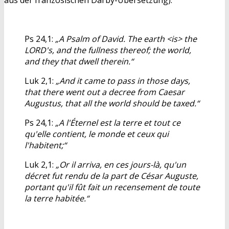
aus der französischen Darby-Übersetzung):
Ps 24,1:
„A Psalm of David. The earth <is> the
LORD's, and the fullness thereof; the world,
and they that dwell therein.“
Luk 2,1:
„And it came to pass in those days,
that there went out a decree from Caesar
Augustus, that all the world should be taxed.“
Ps 24,1:
„A l'Éternel est la terre et tout ce
qu'elle contient, le monde et ceux qui
l'habitent;“
Luk 2,1:
„Or il arriva, en ces jours-là, qu'un
décret fut rendu de la part de César Auguste,
portant qu'il fût fait un recensement de toute
la terre habitée.“