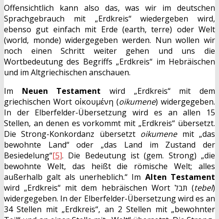
Offensichtlich kann also das, was wir im deutschen
Sprachgebrauch mit „Erdkreis“ wiedergeben wird,
ebenso gut einfach mit Erde (earth, terre) oder Welt
(world, monde) widergegeben werden. Nun wollen wir
noch einen Schritt weiter gehen und uns die
Wortbedeutung des Begriffs „Erdkreis“ im Hebräischen
und im Altgriechischen anschauen.
Im
Neuen Testament
wird „Erdkreis“ mit dem
griechischen Wort οἰκουμένη (
oikumene
) widergegeben.
In der Elberfelder-Übersetzung wird es an allen 15
Stellen, an denen es vorkommt mit „Erdkreis“ übersetzt.
Die Strong-Konkordanz übersetzt
oikumene
mit „das
bewohnte Land“ oder „das Land im Zustand der
Besiedelung“
[5]
. Die Bedeutung ist (gem. Strong) „die
bewohnte Welt, das heißt die römische Welt; alles
außerhalb galt als unerheblich.“ Im
Alten Testament
wird „Erdkreis“ mit dem hebräischen Wort תּבל (
tebel
)
widergegeben. In der Elberfelder-Übersetzung wird es an
34 Stellen mit „Erdkreis“, an 2 Stellen mit „bewohnter