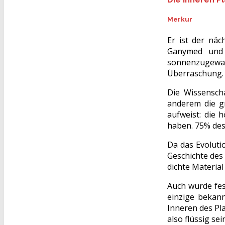
Merkur
Er ist der nä
Ganymed und 
sonnenzugewan
Überraschung.
Die Wissensch
anderem die g
aufweist: die 
haben. 75% des
Da das Evoluti
Geschichte des 
dichte Material
Auch wurde fes
einzige bekan
Inneren des Pl
also flüssig se