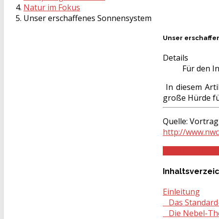
Natur im Fokus
Unser erschaffenes Sonnensystem
Unser erschaff
Details
Für den In
In diesem Arti
große Hürde für
Quelle: Vortrag
http://www.nwc
Download als 
Inhaltsverzei
Einleitung
Das Standard-
Die Nebel-Th