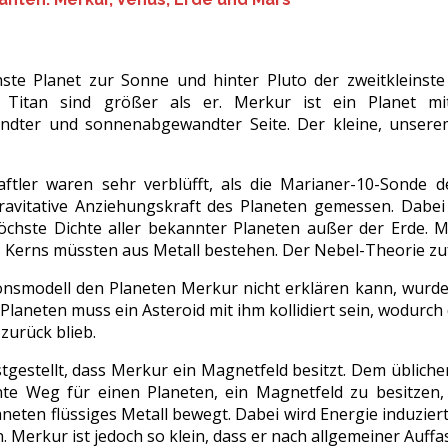
chste Planet zur Sonne und hinter Pluto der zweitkleins
Titan sind größer als er. Merkur ist ein Planet mi
dter und sonnenabgewandter Seite. Der kleine, unserem
aftler waren sehr verblüfft, als die Marianer-10-Sonde
ravitative Anziehungskraft des Planeten gemessen. Dabei
höchste Dichte aller bekannter Planeten außer der Erde. M
 Kerns müssten aus Metall bestehen. Der Nebel-Theorie zufo
onsmodell den Planeten Merkur nicht erklären kann, wurde 
Planeten muss ein Asteroid mit ihm kollidiert sein, wodurc
 zurück blieb.
tgestellt, dass Merkur ein Magnetfeld besitzt. Dem übliche
nte Weg für einen Planeten, ein Magnetfeld zu besitzen,
aneten flüssiges Metall bewegt. Dabei wird Energie induzier
in. Merkur ist jedoch so klein, dass er nach allgemeiner Auf