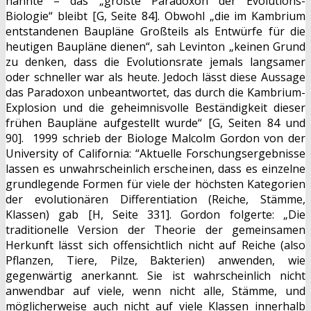
nannte – das „größte Paradoxon der Evolutions-
Biologie“ bleibt [G, Seite 84]. Obwohl „die im Kambrium
entstandenen Baupläne Großteils als Entwürfe für die
heutigen Baupläne dienen“, sah Levinton „keinen Grund
zu denken, dass die Evolutionsrate jemals langsamer
oder schneller war als heute. Jedoch lässt diese Aussage
das Paradoxon unbeantwortet, das durch die Kambrium-
Explosion und die geheimnisvolle Beständigkeit dieser
frühen Baupläne aufgestellt wurde“ [G, Seiten 84 und
90]. 1999 schrieb der Biologe Malcolm Gordon von der
University of California: “Aktuelle Forschungsergebnisse
lassen es unwahrscheinlich erscheinen, dass es einzelne
grundlegende Formen für viele der höchsten Kategorien
der evolutionären Differentiation (Reiche, Stämme,
Klassen) gab [H, Seite 331]. Gordon folgerte: „Die
traditionelle Version der Theorie der gemeinsamen
Herkunft lässt sich offensichtlich nicht auf Reiche (also
Pflanzen, Tiere, Pilze, Bakterien) anwenden, wie
gegenwärtig anerkannt. Sie ist wahrscheinlich nicht
anwendbar auf viele, wenn nicht alle, Stämme, und
möglicherweise auch nicht auf viele Klassen innerhalb