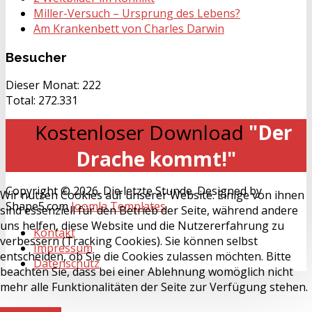
Miller-Versuch – Ursprung des Lebens?
Am Krankenbett von Charles Darwin
Besucher
Dieser Monat:
222
Total:
272.331
Kostenloser Download
"Der
Drache kommt!"
Copyright © 2026. Die letzte Stunde. Designed by
Wir nutzen Cookies auf unserer Website. Einige von ihnen
Shape5.com
Joomla Templates
sind essenziell für den Betrieb der Seite, während andere
uns helfen, diese Website und die Nutzererfahrung zu
Kontakt
verbessern (Tracking Cookies). Sie können selbst
Impressum
entscheiden, ob Sie die Cookies zulassen möchten. Bitte
Datenschutz
beachten Sie, dass bei einer Ablehnung womöglich nicht
mehr alle Funktionalitäten der Seite zur Verfügung stehen.