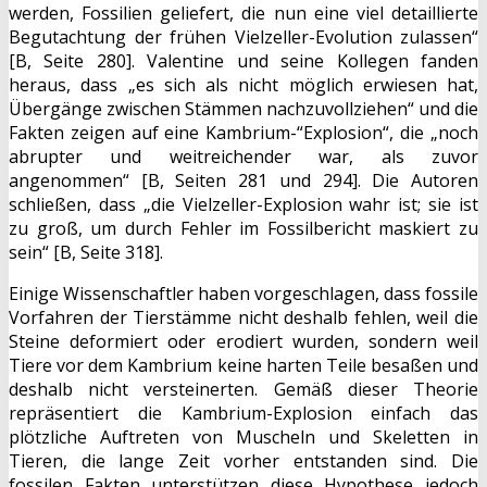
werden, Fossilien geliefert, die nun eine viel detaillierte
Begutachtung der frühen Vielzeller-Evolution zulassen“
[B, Seite 280]. Valentine und seine Kollegen fanden
heraus, dass „es sich als nicht möglich erwiesen hat,
Übergänge zwischen Stämmen nachzuvollziehen“ und die
Fakten zeigen auf eine Kambrium-“Explosion“, die „noch
abrupter und weitreichender war, als zuvor
angenommen“ [B, Seiten 281 und 294]. Die Autoren
schließen, dass „die Vielzeller-Explosion wahr ist; sie ist
zu groß, um durch Fehler im Fossilbericht maskiert zu
sein“ [B, Seite 318].
Einige Wissenschaftler haben vorgeschlagen, dass fossile
Vorfahren der Tierstämme nicht deshalb fehlen, weil die
Steine deformiert oder erodiert wurden, sondern weil
Tiere vor dem Kambrium keine harten Teile besaßen und
deshalb nicht versteinerten. Gemäß dieser Theorie
repräsentiert die Kambrium-Explosion einfach das
plötzliche Auftreten von Muscheln und Skeletten in
Tieren, die lange Zeit vorher entstanden sind. Die
fossilen Fakten unterstützen diese Hypothese jedoch