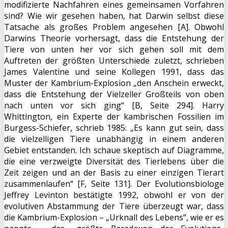
modifizierte Nachfahren eines gemeinsamen Vorfahren
sind? Wie wir gesehen haben, hat Darwin selbst diese
Tatsache als großes Problem angesehen [A]. Obwohl
Darwins Theorie vorhersagt, dass die Entstehung der
Tiere von unten her vor sich gehen soll mit dem
Auftreten der größten Unterschiede zuletzt, schrieben
James Valentine und seine Kollegen 1991, dass das
Muster der Kambrium-Explosion „den Anschein erweckt,
dass die Entstehung der Vielzeller Großteils von oben
nach unten vor sich ging“ [B, Seite 294]. Harry
Whittington, ein Experte der kambrischen Fossilien im
Burgess-Schiefer, schrieb 1985: „Es kann gut sein, dass
die vielzelligen Tiere unabhängig in einem anderen
Gebiet entstanden. Ich schaue skeptisch auf Diagramme,
die eine verzweigte Diversität des Tierlebens über die
Zeit zeigen und an der Basis zu einer einzigen Tierart
zusammenlaufen“ [F, Seite 131]. Der Evolutionsbiologe
Jeffrey Levinton bestätigte 1992, obwohl er von der
evolutiven Abstammung der Tiere überzeugt war, dass
die Kambrium-Explosion – „Urknall des Lebens“, wie er es