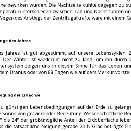
che bewirken würden. Die Nachtseite kühlte dagegen zu s
mperaturunterschieden zwischen Tag und Nacht führen und
Wegen des Anstiegs der Zentrifugalkräfte wäre mit einem G
Länge des Jahres
es Jahres ist gut abgestimmt auf unsere Lebenszyklen. 
. Der Winter ist wiederum nicht zu lang, um ihn durch 
tensystem zeigen uns in diesem Sinne für das Leben unm
 dem Uranus oder von 88 Tagen wie auf dem Merkur vorstel
Neigung der Erdachse
zu günstigen Lebensbedingungen auf der Erde zu gelangen
 Sonne von gravierender Bedeutung. Wissenschaftliche B
° bis 24° der größtmögliche Anteil der Erdoberfläche lebe
s die tatsächliche Neigung gerade 23 ½ Grad beträgt? E