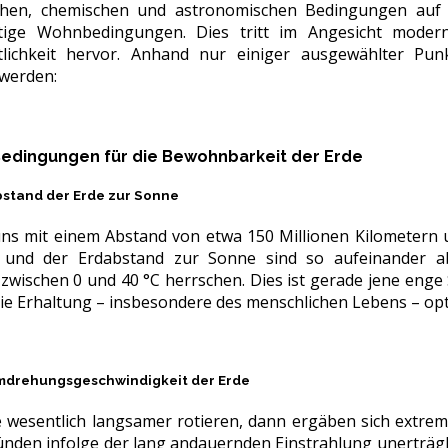
schen, chemischen und astronomischen Bedingungen auf
tige Wohnbedingungen. Dies tritt im Angesicht modern
lichkeit hervor. Anhand nur einiger ausgewählter Punk
 werden:
edingungen für die Bewohnbarkeit der Erde
Abstand der Erde zur Sonne
s mit einem Abstand von etwa 150 Millionen Kilometern u
und der Erdabstand zur Sonne sind so aufeinander ab
wischen 0 und 40 °C herrschen. Dies ist gerade jene enge 
ie Erhaltung – insbesondere des menschlichen Lebens – opti
 Umdrehungsgeschwindigkeit der Erde
 wesentlich langsamer rotieren, dann ergäben sich extre
ünden infolge der lang andauernden Einstrahlung unerträ