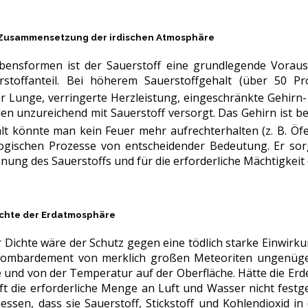
e Zusammensetzung der irdischen Atmosphäre
bensformen ist der Sauerstoff eine grundlegende Voraus
erstoffanteil. Bei höherem Sauerstoffgehalt (über 50
r Lunge, verringerte Herzleistung, eingeschränkte Gehirn-
len unzureichend mit Sauerstoff versorgt. Das Gehirn ist 
lt könnte man kein Feuer mehr aufrechterhalten (z. B. Öfe
ologischen Prozesse von entscheidender Bedeutung. Er so
nnung des Sauerstoffs und für die erforderliche Mächtigkei
Dichte der Erdatmosphäre
r Dichte wäre der Schutz gegen eine tödlich starke Einwirk
Bombardement von merklich großen Meteoriten ungenügen
 und von der Temperatur auf der Oberfläche. Hätte die Erd
t die erforderliche Menge an Luft und Wasser nicht festge
ssen, dass sie Sauerstoff, Stickstoff und Kohlendioxid in