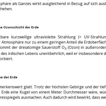
sphäre als Ganzes wirkt ausgleichend in Bezug auf sich au
chehen.
ge Ozonschicht der Erde
htbare kurzwellige ultraviolette Strahlung (= UV-Strah
r Atmosphäre nur zu einem geringen Anteil die Erdoberfläch
kommt der dreiatomige Sauerstoff O
(Ozon) in außerordent
3
z des irdischen Lebens unentbehrlich, weil er insbesondere 
orbiert.
he der Erde
emerkenswert glatt. Trotz der höchsten Gebirge und der ti
e Erde eine Kugel von einem Meter Durchmesser wäre, wür
resspiegels ausmachen. Auch dadurch wird bewirkt, dass wei