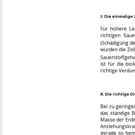
7. Die einmalig
Für höhere Le
richtigen Sau
(Schädigung de
würden die Zel
Sauerstoffgeha
ist für die bi
richtige Verdü
8. Die richtige 
Bei zu geringe
das ständige 
Masse der Erde
Anziehungskraf
gerade so beme