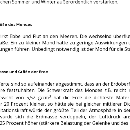
chen Sommer und Winter außerordentlich verstärken.
Größe des Mondes
kt Ebbe und Flut an den Meeren. Die wechselnd überflute
ße. Ein zu kleiner Mond hätte zu geringe Auswirkungen 
en führen. Unbedingt notwendig ist der Mond für die Stab
Masse und Größe der Erde
erte sind so aufeinander abgestimmt, dass an der Erdoberfl
e festzuhalten. Die Schwerkraft des Mondes z.B. reicht
3
Gewicht von 5,52 g/cm
hat die Erde die dichteste Mater
 20 Prozent kleiner, so hätte sie bei gleicher mittlerer D
itationskraft würde der größte Teil der Atmosphäre in d
ürde sich die Erdmasse verdoppeln, der Luftdruck an
5 Prozent höher (stärkere Belastung der Gelenke und des