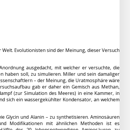
Welt. Evolutionisten sind der Meinung, dieser Versuch
e Anordnung ausgedacht, mit welcher er versuchte, die
haben soll, zu simulieren. Miller und sein damaliger
issenschaftlern – der Meinung, die Uratmosphäre wäre
ersuchsaufbau gab er daher ein Gemisch aus Methan,
mpf (zur Simulation des Meeres) in eine Kammer, in
and sich ein wassergekühlter Kondensator, an welchem
e Glycin und Alanin – zu synthetisieren. Aminosäuren
nd Modifikationen mit ähnlichen Methoden ist es
Hälfte der 20 lebensnotwendigen Aminosäuren zu