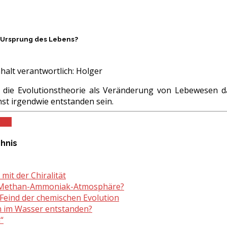
– Ursprung des Lebens?
halt verantwortlich:
Holger
 die Evolutionstheorie als Veränderung von Lebewesen da
st irgendwie entstanden sein.
PDF
chnis
mit der Chiralität
e Methan-Ammoniak-Atmosphäre?
 Feind der chemischen Evolution
en im Wasser entstanden?
“