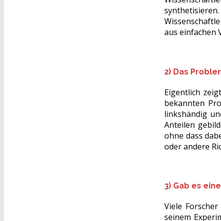
synthetisiere
Wissenschaftle
aus einfachen 
2) Das Problem
Eigentlich zei
bekannten Pro
linksh
ändig un
Anteilen gebild
ohne dass dabei
oder andere Ri
3) Gab es ei
Viele Forscher
seinem Experi