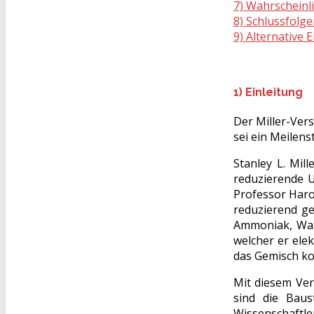
7) Wahrscheinli
8) Schlussfolg
9) Alternative
1) Einleitung
Der Miller-Ver
sei ein Meilen
Stanley L. Mil
reduzierende U
Professor Haro
reduzierend g
Ammoniak, Was
welcher er ele
das Gemisch ko
Mit diesem Ver
sind die Baus
Wissenschaft