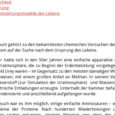
chkeit
erung
 Entstehungsmodelle des Lebens
such gehört zu den bekanntesten chemischen Versuchen der 
stein auf der Suche nach dem Ursprung des Lebens.
ler hatte sich in den 50er Jahren eine einfache apparativ
ratmosphäre, die zu Beginn der Erdentwicklung vorgelegen 
ld Urey waren – im Gegensatz zu den meisten damaligen W
ewesen, mit einem großen Anteil an Methan. In seinem V
serstoff (zur Simulation der Uratmosphäre) und Wasserda
ktrische Entladungen erzeugte. Unterhalb der Kammer bef
ndensierte und anschließend aufgefangen wurde.
such war es ihm möglich, einige einfache Aminosäuren – wi
teine der Proteine. Nach hunderten Wiederholungen u
lern später gelungen, geringe Mengen von etwa der 