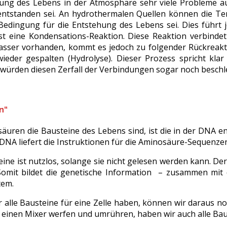
ung des Lebens in der Atmosphäre sehr viele Probleme auf
entstanden sei. An hydrothermalen Quellen können die Te
Bedingung für die Entstehung des Lebens sei. Dies führt
t eine Kondensations-Reaktion. Diese Reaktion verbindet
asser vorhanden, kommt es jedoch zu folgender Rückreak
wieder gespalten (Hydrolyse). Dieser Prozess spricht kl
ürden diesen Zerfall der Verbindungen sogar noch beschl
n“
uren die Bausteine des Lebens sind, ist die in der DNA en
 DNA liefert die Instruktionen für die Aminosäure-Sequenze
eine ist nutzlos, solange sie nicht gelesen werden kann. D
 Somit bildet die genetische Information – zusammen mit
tem.
r alle Bausteine für eine Zelle haben, können wir daraus n
n einen Mixer werfen und umrühren, haben wir auch alle Bau