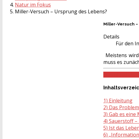
Natur im Fokus
Miller-Versuch – Ursprung des Lebens?
Miller-Versuch 
Details
Für den In
Meistens wird
muss es zunäch
Download als 
Inhaltsverzei
1) Einleitung
2) Das Problem 
3) Gab es ein
4) Sauerstoff –
5) Ist das Leb
6) „Information