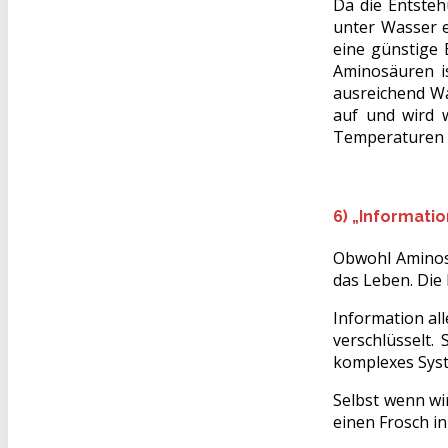
Da die Entsteh
unter Wasser 
eine günstige 
Aminosäuren is
ausreichend W
auf und wird 
Temperaturen w
6) „Informatio
Obwohl Aminosä
das Leben. Die
Information all
verschlüsselt.
komplexes Sys
Selbst wenn wi
einen Frosch i