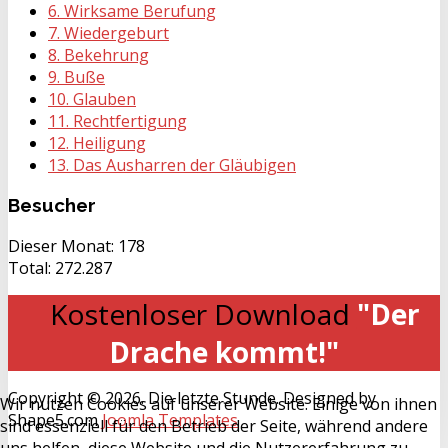
6. Wirksame Berufung
7. Wiedergeburt
8. Bekehrung
9. Buße
10. Glauben
11. Rechtfertigung
12. Heiligung
13. Das Ausharren der Gläubigen
Besucher
Dieser Monat:
178
Total:
272.287
Kostenloser Download
"Der
Drache kommt!"
Copyright © 2026. Die letzte Stunde. Designed by
Wir nutzen Cookies auf unserer Website. Einige von ihnen
Shape5.com
Joomla Templates
sind essenziell für den Betrieb der Seite, während andere