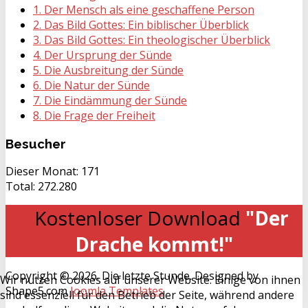
1. Der Mensch als eine geschaffene Person
2. Das Bild Gottes: Ein biblischer Überblick
3. Das Bild Gottes: Ein theologischer Überblick
4. Der Ursprung der Sünde
5. Die Ausbreitung der Sünde
6. Die Natur der Sünde
7. Die Eindämmung der Sünde
8. Die Frage der Freiheit
Besucher
Dieser Monat:
171
Total:
272.280
Kostenloser Download
"Der
Drache kommt!"
Copyright © 2026. Die letzte Stunde. Designed by
Wir nutzen Cookies auf unserer Website. Einige von ihnen
Shape5.com
Joomla Templates
sind essenziell für den Betrieb der Seite, während andere