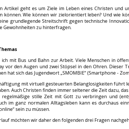
n Artikel geht es um Ziele im Leben eines Christen und 
rn können. Wie können wir zielorientiert leben? Und wie k
 keine grundlegende Streitschrift gegen technische Innovat
e Gewohnheiten zu hinterfragen.
 Themas
ich mit Bus und Bahn zur Arbeit. Viele Menschen in öffe
lay vor den Augen und zwei Stöpsel in den Ohren. Dieser T
en hat sich das Jugendwort „SMOMBIE“ (Smartphone - Zomb
äftigung mit virtuell gesteuerten Belanglosigkeiten führt 
en. Auch Christen finden immer seltener die Zeit dazu, das
e regelmäßige stille Zeit mit Gott zu verbringen und (en
Auch im ganz normalen Alltagsleben kann es durchaus ei
online“ sein zu müssen.
rlauf möchten wir daher den folgenden drei Fragen nachge