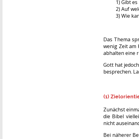
1) Gibt es
2) Auf we
3) Wie kan
Das Thema spri
wenig Zeit am 
abhalten eine r
Gott hat jedoc
besprechen. La
(1) Zielorient
Zunächst einma
die Bibel viel
nicht auseinan
Bei näherer Bet