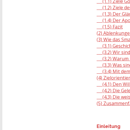
(1.1) Ziele Go
(1.2) Ziele de
(1.3) Der Gläu
(1.4) Der Apos
(1.5) Fazit
(2) Ablenkunge
(3) Wie das Sm
(3.1) Geschich
(3.2) Wir sind
(3.2) Warum l
(3.3) Was sind
(3.4) Mit dem
(4) Zielorienti
(4.1) Den Will
(4.2) Die Gele
(4.3) Die weis
(5) Zusammenf
Einleitung