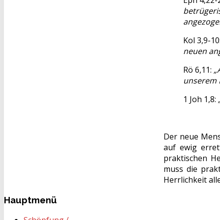
Eph 4,22-
betrügeri
angezogen
Kol 3,9-10
neuen ang
Rö 6,11:
„
unserem 
1 Joh 1,8:
Der neue Mensch
auf ewig erret
praktischen He
muss die prakt
Herrlichkeit a
Hauptmenü
Schöpfung /