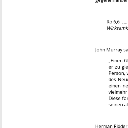
gegeneinander 
Rö 6,6:
„…
Wirksamke
John Murray sag
„Einen G
er zu gl
Person, 
des Neu
einen n
vielmehr
Diese fo
seinen a
Herman Ridderb