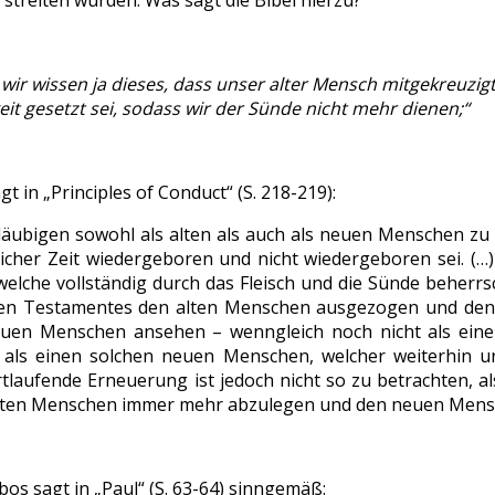
streiten würden. Was sagt die Bibel hierzu?
 wir wissen ja dieses, dass unser alter Mensch mitgekreuzig
it gesetzt sei, sodass wir der Sünde nicht mehr dienen;“
t in „Principles of Conduct“ (S. 218-219):
läubigen sowohl als alten als auch als neuen Menschen zu 
eicher Zeit wiedergeboren und nicht wiedergeboren sei. (…
welche vollständig durch das Fleisch und die Sünde beherrs
en Testamentes den alten Menschen ausgezogen und den 
euen Menschen ansehen – wenngleich noch nicht als ei
 als einen solchen neuen Menschen, welcher weiterhin u
rtlaufende Erneuerung ist jedoch nicht so zu betrachten, a
lten Menschen immer mehr abzulegen und den neuen Mens
os sagt in „Paul“ (S. 63-64) sinngemäß: