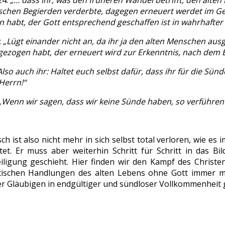
24:
„… dass ihr, was den früheren Wandel betrifft, den alte
schen Begierden verderbte, dagegen erneuert werdet im 
 habt, der Gott entsprechend geschaffen ist in wahrhafter G
:
„Lügt einander nicht an, da ihr ja den alten Menschen a
ezogen habt, der erneuert wird zur Erkenntnis, nach dem E
Also auch ihr: Haltet euch selbst dafür, dass ihr für die Sünde
Herrn!“
„Wenn wir sagen, dass wir keine Sünde haben, so verführen w
 ist also nicht mehr in sich selbst total verloren, wie es 
tet. Er muss aber weiterhin Schritt für Schritt in das 
iligung geschieht. Hier finden wir den Kampf des Chris
ischen Handlungen des alten Lebens ohne Gott immer meh
ller Gläubigen in endgültiger und sündloser Vollkommenheit