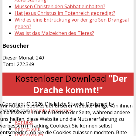
Müssen Christen den Sabbat einhalten?
Hat Jesus Christus im Totenreich gepredigt?
Wird es eine Entrückung vor der großen Drangsal
geben?
Was ist das Malzeichen des Tieres?
Besucher
Dieser Monat:
240
Total:
272.349
Kostenloser Download
"Der
Drache kommt!"
Copyright © 2026. Die letzte Stunde. Designed by
Wir nutzen Cookies auf unserer Website. Einige von ihnen
Shape5.com
Joomla Templates
sind essenziell für den Betrieb der Seite, während andere
uns helfen, diese Website und die Nutzererfahrung zu
Kontakt
verbessern (Tracking Cookies). Sie können selbst
Impressum
entscheiden, ob Sie die Cookies zulassen möchten. Bitte
Datenschutz